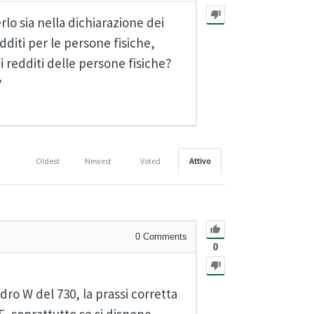
lo sia nella dichiarazione dei
dditi per le persone fisiche,
i redditi delle persone fisiche?
?
Oldest
Newest
Voted
Attivo
0
Comments
0
dro W del 730, la prassi corretta