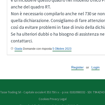
è di includere questo quadro nel modello Unico PF
anche del quadro RT.
Non è necessario compilarlo anche nel 730 se non si
quella dichiarazione. Consigliamo di fare attenzion
così da evitare problemi in fase di invio della dich
Se ha ulteriori dubbi o ha bisogno di assistenza ne
contattarci.
Giada
Domande con risposta
5 Ottobre 2023
Register
or
Login
Tasse Trading Srl - Capitale sociale € 353.750 i.v. - p.iva: 01810980332 - SDI: T9K4ZHO
Cookies
Privacy
Legal