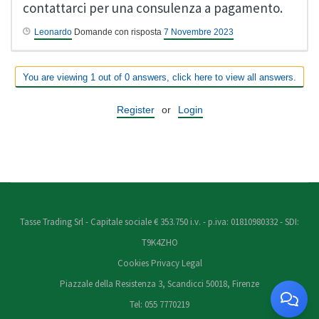
contattarci per una consulenza a pagamento.
Leonardo
Domande con risposta
7 Novembre 2023
You are viewing 1 out of 0 answers, click here to view all answers.
Register
or
Login
Tasse Trading Srl - Capitale sociale € 353.750 i.v. - p.iva: 01810980332 - SDI:
T9K4ZHO
Cookies
Privacy
Legal
Piazzale della Resistenza 3, Scandicci 50018, Firenze
Tel: 055 7770219