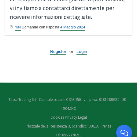
vi invitiamo a contattarci direttamente per
ricevere informazioni dettagliate.
mel
Domande con risposta
4 Maggio 2024
Register
or
Login
Tasse Trading Srl - Capitale sociale € 353.750 i.v. - p.iva: 01810980332 - SDI:
T9K4ZHO
Cookies
Privacy
Legal
Piazzale della Resistenza 3, Scandicci 50018, Firenze
Tel: 055 7770219