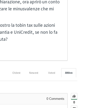
ichiarazione, ora aprirò un conto
izzare le minusvalenze che mi
tro la tobin tax sulle azioni
antia e UniCredit, se non lo fa
uta?
Oldest
Newest
Voted
Attivo
0
Comments
0