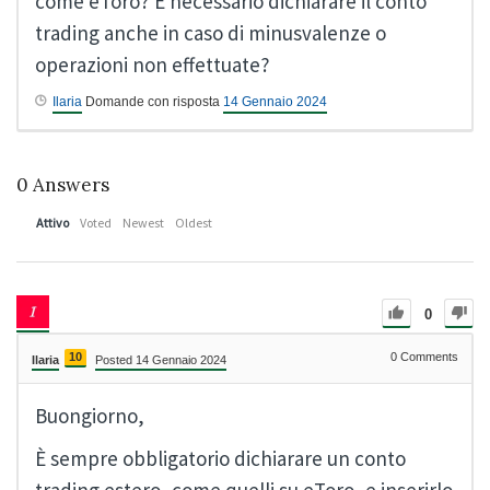
come eToro? È necessario dichiarare il conto
trading anche in caso di minusvalenze o
operazioni non effettuate?
Ilaria
Domande con risposta
14 Gennaio 2024
0
Answers
Attivo
Voted
Newest
Oldest
0
10
0
Comments
Ilaria
Posted 14 Gennaio 2024
Buongiorno,
È sempre obbligatorio dichiarare un conto
trading estero, come quelli su eToro, e inserirlo