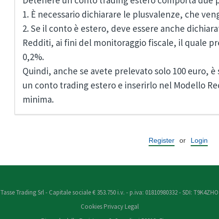
Detenere un conto trading estero comporta due prin
1. È necessario dichiarare le plusvalenze, che ven
2. Se il conto è estero, deve essere anche dichia
Redditi, ai fini del monitoraggio fiscale, il quale 
0,2%.
Quindi, anche se avete prelevato solo 100 euro, è
un conto trading estero e inserirlo nel Modello Re
minima.
Register
or
Login
Tasse Trading Srl - Capitale sociale € 353.750 i.v. - p.iva: 01810980332 - SDI: T9K4ZHO
Cookies
Privacy
Legal