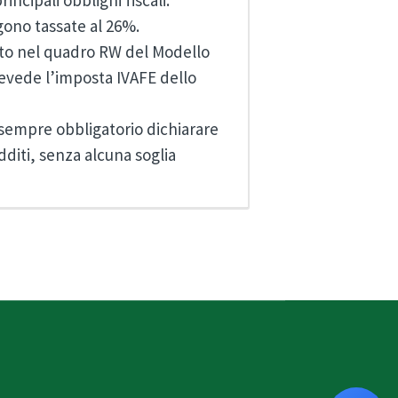
cipali obblighi fiscali:
gono tassate al 26%.
rato nel quadro RW del Modello
prevede l’imposta IVAFE dello
 sempre obbligatorio dichiarare
dditi, senza alcuna soglia