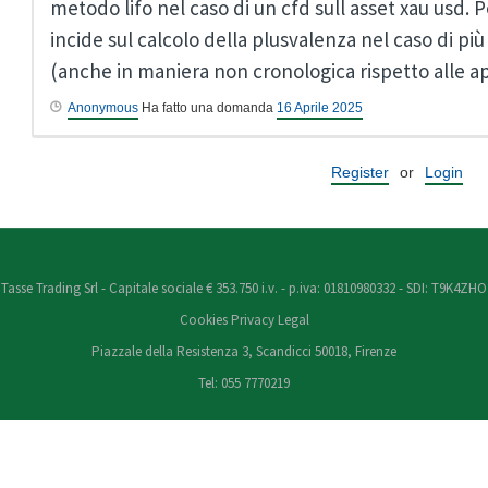
metodo lifo nel caso di un cfd sull asset xau usd.
incide sul calcolo della plusvalenza nel caso di pi
(anche in maniera non cronologica rispetto alle ap
Anonymous
Ha fatto una domanda
16 Aprile 2025
Register
or
Login
Tasse Trading Srl - Capitale sociale € 353.750 i.v. - p.iva: 01810980332 - SDI: T9K4ZHO
Cookies
Privacy
Legal
Piazzale della Resistenza 3, Scandicci 50018, Firenze
Tel: 055 7770219