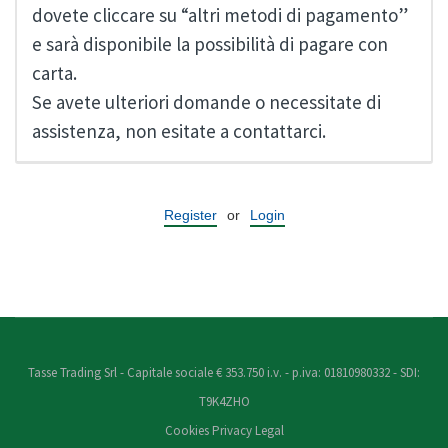
dovete cliccare su “altri metodi di pagamento”
e sarà disponibile la possibilità di pagare con
carta.
Se avete ulteriori domande o necessitate di
assistenza, non esitate a contattarci.
Register
or
Login
Tasse Trading Srl - Capitale sociale € 353.750 i.v. - p.iva: 01810980332 - SDI:
T9K4ZHO
Cookies
Privacy
Legal