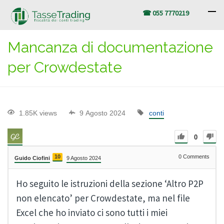
☎ 055 7770219
Mancanza di documentazione
per Crowdestate
1.85K views
9 Agosto 2024
conti
0
10
0
Comments
Guido Ciofini
9 Agosto 2024
Ho seguito le istruzioni della sezione ‘Altro P2P
non elencato’ per Crowdestate, ma nel file
Excel che ho inviato ci sono tutti i miei