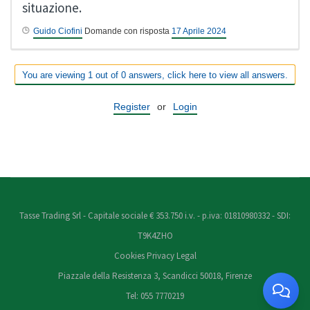
situazione.
Guido Ciofini
Domande con risposta
17 Aprile 2024
You are viewing 1 out of 0 answers, click here to view all answers.
Register
or
Login
Tasse Trading Srl - Capitale sociale € 353.750 i.v. - p.iva: 01810980332 - SDI:
T9K4ZHO
Cookies
Privacy
Legal
Piazzale della Resistenza 3, Scandicci 50018, Firenze
Tel: 055 7770219