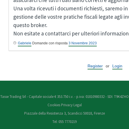
assicurarci che tutti i dati siano corretti e aggiornat
Una volta ricevuti i documenti richiesti, saremo in 
gestione delle vostre pratiche fiscali legate agli i
questo broker.
Non esitate a contattarci per ulteriori informazioni
Gabriele
Domande con risposta
3 Novembre 2023
Register
or
Login
Tasse Trading Srl - Capitale sociale € 353.750 i.v. - p.iva: 01810980332 - SDI: T9K4ZHO
Cookies
Privacy
Legal
Piazzale della Resistenza 3, Scandicci 50018, Firenze
Tel: 055 7770219