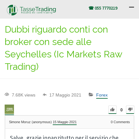
☎ 055 7770219
Dubbi riguardo conti con
broker con sede alle
Seychelles (Ic Markets Raw
Trading)
7.68K views
17 Maggio 2021
Forex
0
Simone Moruz (anonymous)
15 Maggio 2021
0
Comments
Salve, grazie innanzitutto per il servizio che