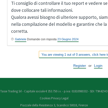
Ti consiglio di controllare il tuo report e vedere se
dove collocare tali informazioni.
Qualora avessi bisogno di ulteriore supporto, siamo
nella compilazione del modello e garantire che la 
corretta.
Gabriele
Domande con risposta
23 Giugno 2024
You are viewing 1 out of 0 answers, click here t
Register
or
Login
Tasse Trading Srl - Capitale sociale € 353.750 i.v. - p.iva: 01810980332 - SDI: T9K4ZHO
Cookies
Privacy
Legal
Piazzale della Resistenza 3, Scandicci 50018, Firenze