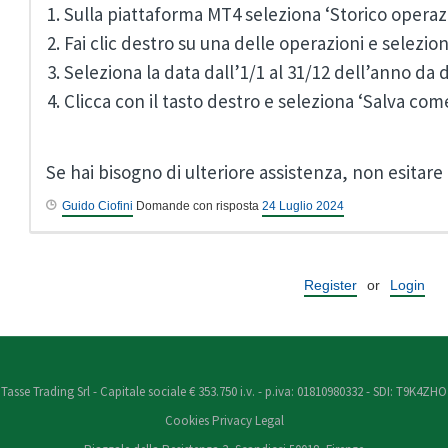
Sulla piattaforma MT4 seleziona ‘Storico operaz
Fai clic destro su una delle operazioni e selezi
Seleziona la data dall’1/1 al 31/12 dell’anno da 
Clicca con il tasto destro e seleziona ‘Salva co
Se hai bisogno di ulteriore assistenza, non esitare 
Guido Ciofini
Domande con risposta
24 Luglio 2024
Register
or
Login
Tasse Trading Srl - Capitale sociale € 353.750 i.v. - p.iva: 01810980332 - SDI: T9K4ZHO
Cookies
Privacy
Legal