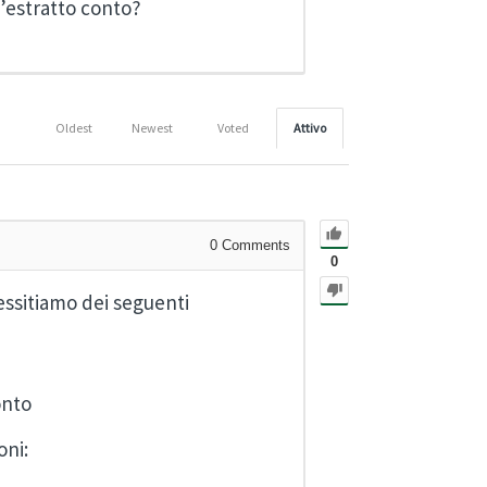
’estratto conto?
Oldest
Newest
Voted
Attivo
0
Comments
0
essitiamo dei seguenti
conto
oni: