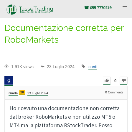
☎ 055 7770219
Documentazione corretta per
RoboMarkets
1.91K views
23 Luglio 2024
conti
0
20
0
Comments
Giada
23 Luglio 2024
Ho ricevuto una documentazione non corretta
dal broker RoboMarkets e non utilizzo MT5 o
MT4 ma la piattaforma RStockTrader. Posso