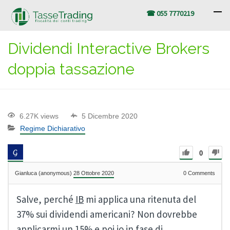
☎ 055 7770219
Dividendi Interactive Brokers
doppia tassazione
6.27K views
5 Dicembre 2020
Regime Dichiarativo
0
Gianluca (anonymous)
28 Ottobre 2020
0
Comments
Salve, perché
IB
mi applica una ritenuta del
37% sui dividendi americani? Non dovrebbe
applicarmi un 15% e poi io in fase di