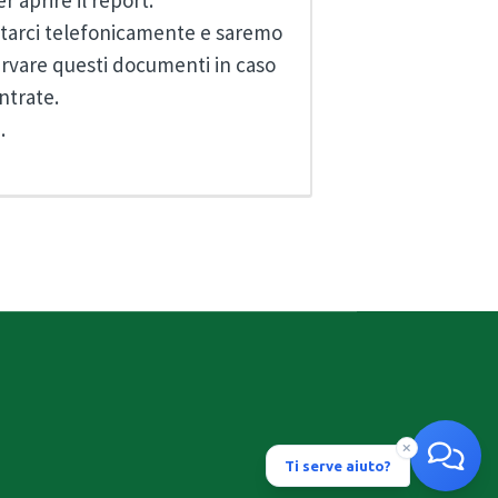
 aprire il report.
tattarci telefonicamente e saremo
servare questi documenti in caso
ntrate.
.
Ti serve aiuto?