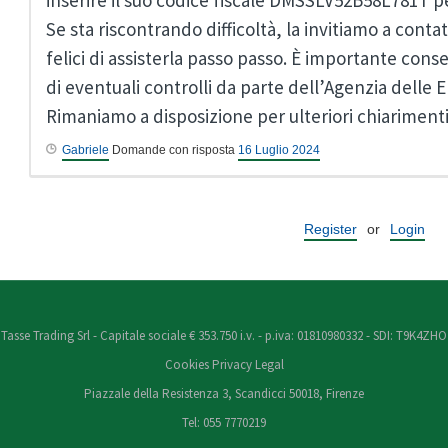
inserire il suo codice fiscale DMSSLV52B58L781T per
Se sta riscontrando difficoltà, la invitiamo a con
felici di assisterla passo passo. È importante con
di eventuali controlli da parte dell’Agenzia delle E
Rimaniamo a disposizione per ulteriori chiarimenti
Gabriele
Domande con risposta
16 Luglio 2024
Register
or
Login
Tasse Trading Srl - Capitale sociale € 353.750 i.v. - p.iva: 01810980332 - SDI: T9K4ZHO
Cookies
Privacy
Legal
Piazzale della Resistenza 3, Scandicci 50018, Firenze
Tel: 055 7770219