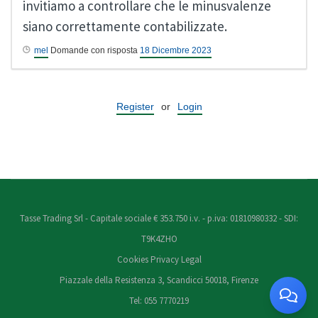
invitiamo a controllare che le minusvalenze
siano correttamente contabilizzate.
mel
Domande con risposta
18 Dicembre 2023
Register
or
Login
Tasse Trading Srl - Capitale sociale € 353.750 i.v. - p.iva: 01810980332 - SDI:
T9K4ZHO
Cookies
Privacy
Legal
Piazzale della Resistenza 3, Scandicci 50018, Firenze
Tel: 055 7770219