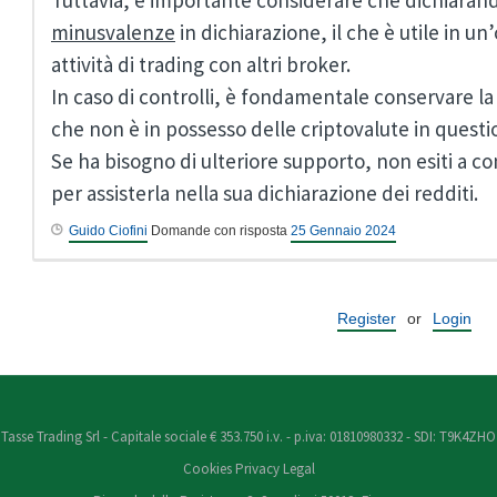
Tuttavia, è importante considerare che dichiarando
minusvalenze
in dichiarazione, il che è utile in un
attività di trading con altri broker.
In caso di controlli, è fondamentale conservare 
che non è in possesso delle criptovalute in questi
Se ha bisogno di ulteriore supporto, non esiti a co
per assisterla nella sua dichiarazione dei redditi.
Guido Ciofini
Domande con risposta
25 Gennaio 2024
Register
or
Login
Tasse Trading Srl - Capitale sociale € 353.750 i.v. - p.iva: 01810980332 - SDI: T9K4ZHO
Cookies
Privacy
Legal