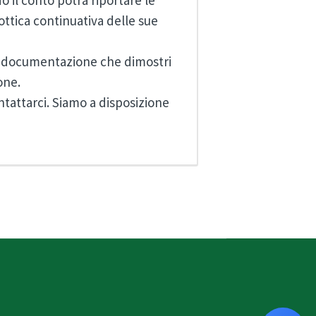
 il conto potrà riportare le
’ottica continuativa delle sue
la documentazione che dimostri
one.
ntattarci. Siamo a disposizione