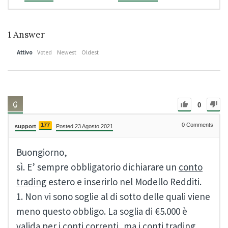
1
Answer
Attivo
Voted
Newest
Oldest
0
177
0
Comments
support
Posted 23 Agosto 2021
Buongiorno,
sì. E’ sempre obbligatorio dichiarare un
conto
trading
estero e inserirlo nel Modello Redditi.
1. Non vi sono soglie al di sotto delle quali viene
meno questo obbligo. La soglia di €5.000 è
valida per i conti correnti, ma i conti trading