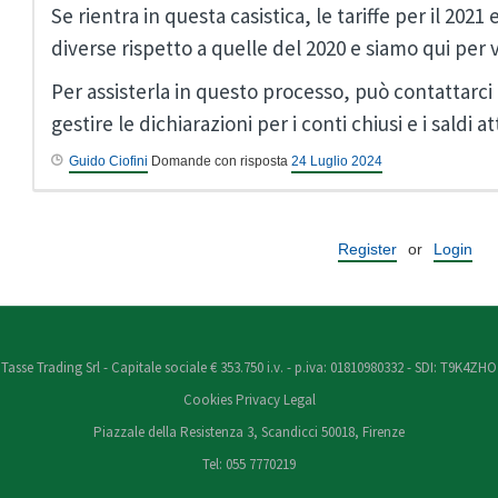
Se rientra in questa casistica, le tariffe per il 202
diverse rispetto a quelle del 2020 e siamo qui per 
Per assisterla in questo processo, può contattarc
gestire le dichiarazioni per i conti chiusi e i saldi att
Guido Ciofini
Domande con risposta
24 Luglio 2024
Register
or
Login
Tasse Trading Srl - Capitale sociale € 353.750 i.v. - p.iva: 01810980332 - SDI: T9K4ZHO
Cookies
Privacy
Legal
Piazzale della Resistenza 3, Scandicci 50018, Firenze
Tel: 055 7770219