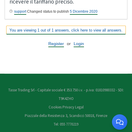
ricevere il tariffario preciso.
support
Changed status to publish
5 Dicembre 2020
You are viewing 1 out of 1 answers, click here to view all answers.
Register
or
Login
Tasse Trading Srl - Capitale sociale € 353.750 i.v. - p.iva: 01810980332 - SDI:
T9K4ZHO
Cookies
Privacy
Legal
Piazzale della Resistenza 3, Scandicci 50018, Firenze
Tel: 055 7770219