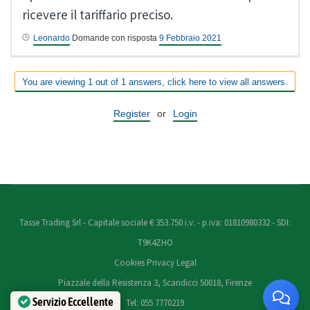
ricevere il tariffario preciso.
Leonardo
Domande con risposta
9 Febbraio 2021
You are viewing 1 out of 1 answers, click here to view all answers.
Register
or
Login
Tasse Trading Srl - Capitale sociale € 353.750 i.v. - p.iva: 01810980332 - SDI:
T9K4ZHO
Cookies
Privacy
Legal
Piazzale della Resistenza 3, Scandicci 50018, Firenze
Servizio Eccellente
Tel: 055 7770219