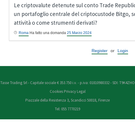
Le criptovalute detenute sul conto Trade Republ
un portafoglio centrale del criptocustode Bitgo, 
attività o come strumenti derivati?
Roma
Ha fatto una domanda
25 Marzo 2024
Register
or
Login
Tasse Trading Srl - Capitale sociale € 353.750 i.v. - p.iva: 01810980332 - SDI: T9K4ZHO
Cookies
Privacy
Legal
Piazzale della Resistenza 3, Scandicci 50018, Firenze
Tel: 055 7770219