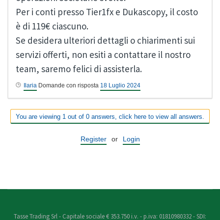
Per i conti presso Tier1fx e Dukascopy, il costo
è di 119€ ciascuno.
Se desidera ulteriori dettagli o chiarimenti sui
servizi offerti, non esiti a contattare il nostro
team, saremo felici di assisterla.
Ilaria
Domande con risposta
18 Luglio 2024
You are viewing 1 out of 0 answers, click here to view all answers.
Register
or
Login
Tasse Trading Srl - Capitale sociale € 353.750 i.v. - p.iva: 01810980332 - SDI: