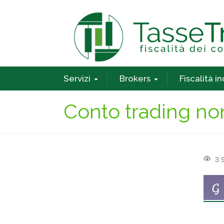
Servizi
Brokers
Fiscalità i
Conto trading non
3.