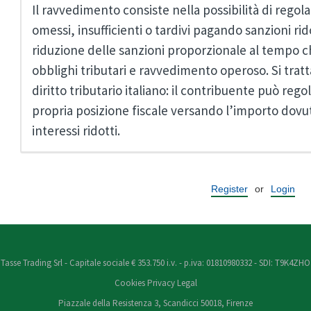
Il ravvedimento consiste nella possibilità di regol
omessi, insufficienti o tardivi pagando sanzioni rid
riduzione delle sanzioni proporzionale al tempo ch
obblighi tributari e ravvedimento operoso. Si tratt
diritto tributario italiano: il contribuente può re
propria posizione fiscale versando l’importo dovu
interessi ridotti.
Register
or
Login
Tasse Trading Srl - Capitale sociale € 353.750 i.v. - p.iva: 01810980332 - SDI: T9K4ZHO
Cookies
Privacy
Legal
Piazzale della Resistenza 3, Scandicci 50018, Firenze