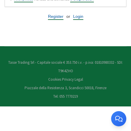
Register
or
Login
Tasse Trading Srl - Capitale sociale € 353.750 i.v. - p.iva: 01810980332 - SDI:
T9K4ZHO
Cookies
Privacy
Legal
Piazzale della Resistenza 3, Scandicci 50018, Firenze
Tel: 055 7770219