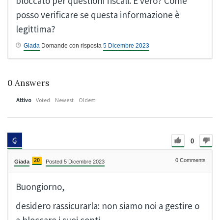
bloccato per questioni fiscali. È vero? Come
posso verificare se questa informazione è
legittima?
Giada
Domande con risposta
5 Dicembre 2023
0
Answers
Attivo
Voted
Newest
Oldest
0
20
0
Comments
Giada
Posted 5 Dicembre 2023
Buongiorno,
desidero rassicurarla: non siamo noi a gestire o
a bloccare i suoi conti.