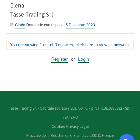
Elena
Tasse Trading Srl
Giada
Domande con risposta
5 Dicembre 2023
You are viewing 1 out of 0 answers, click here to view all answers.
Register
or
Login
Tasse Trading Srl - Capitale sociale € 353.750 i.v. - p.iva: 01810980332 - SDI:
T9K4ZHO
Cookies
Privacy
Legal
Piazzale della Resistenza 3, Scandicci 50018, Firenze