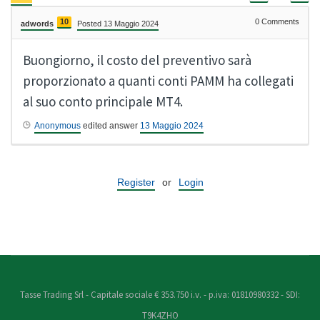
10
0
Comments
adwords
Posted 13 Maggio 2024
Buongiorno, il costo del preventivo sarà
proporzionato a quanti conti PAMM ha collegati
al suo conto principale MT4.
Anonymous
edited answer
13 Maggio 2024
Register
or
Login
Tasse Trading Srl - Capitale sociale € 353.750 i.v. - p.iva: 01810980332 - SDI:
T9K4ZHO