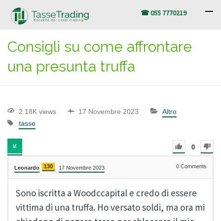
☎ 055 7770219
Consigli su come affrontare
una presunta truffa
2.18K views
17 Novembre 2023
Altro
tasse
0
130
0
Comments
Leonardo
17 Novembre 2023
Sono iscritta a Woodccapital e credo di essere
vittima di una truffa. Ho versato soldi, ma ora mi