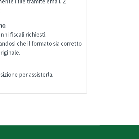
ente i file tramite email. Z
:
mo
.
ni fiscali richiesti.
randosi che il formato sia corretto
riginale.
izione per assisterla.