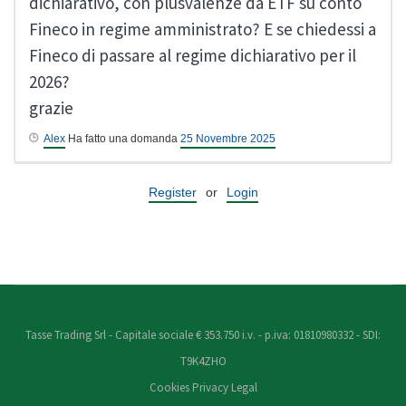
dichiarativo, con plusvalenze da ETF su conto
Fineco in regime amministrato? E se chiedessi a
Fineco di passare al regime dichiarativo per il
2026?
grazie
Alex
Ha fatto una domanda
25 Novembre 2025
Register
or
Login
Tasse Trading Srl - Capitale sociale € 353.750 i.v. - p.iva: 01810980332 - SDI:
T9K4ZHO
Cookies
Privacy
Legal