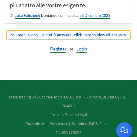
più adatto alle vostre esigenze.
Luca Fatichenti
Domande con risposta
23 Dicembre 2023
You are viewing 1 out of 0 answers, click here to view all answers.
Register
or
Login
Tasse Trading Srl - Capitale sociale € 353.750 i.v. - p.iva: 01810980332 - SDI:
T9K4ZHO
Cookies
Privacy
Legal
Piazzale della Resistenza 3, Scandicci 50018, Firenze
Tel: 055 7770219