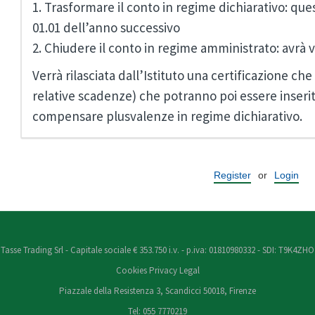
1. Trasformare il conto in regime dichiarativo: ques
01.01 dell’anno successivo
2. Chiudere il conto in regime amministrato: avrà v
Verrà rilasciata dall’Istituto una certificazione c
relative scadenze) che potranno poi essere inserit
compensare plusvalenze in regime dichiarativo.
Register
or
Login
Tasse Trading Srl - Capitale sociale € 353.750 i.v. - p.iva: 01810980332 - SDI: T9K4ZHO
Cookies
Privacy
Legal
Piazzale della Resistenza 3, Scandicci 50018, Firenze
Tel: 055 7770219