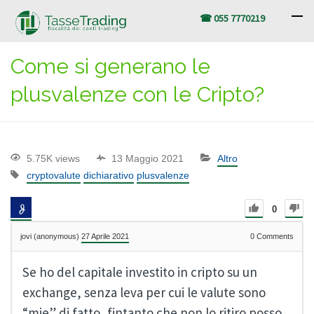
☎ 055 7770219
Come si generano le
plusvalenze con le Cripto?
5.75K views
13 Maggio 2021
Altro
cryptovalute
dichiarativo
plusvalenze
0
jovi (anonymous)
27 Aprile 2021
0
Comments
Se ho del capitale investito in cripto su un
exchange, senza leva per cui le valute sono
“mie” di fatto, fintanto che non lo ritiro posso