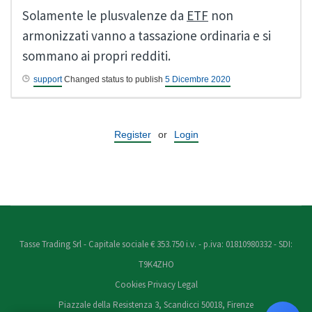
Solamente le plusvalenze da
ETF
non
armonizzati vanno a tassazione ordinaria e si
sommano ai propri redditi.
support
Changed status to publish
5 Dicembre 2020
Register
or
Login
Tasse Trading Srl - Capitale sociale € 353.750 i.v. - p.iva: 01810980332 - SDI:
T9K4ZHO
Cookies
Privacy
Legal
Piazzale della Resistenza 3, Scandicci 50018, Firenze