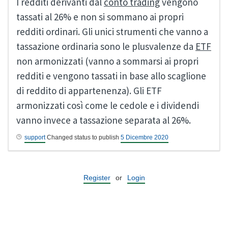
I redditi derivanti dal
conto trading
vengono
tassati al 26% e non si sommano ai propri
redditi ordinari. Gli unici strumenti che vanno a
tassazione ordinaria sono le plusvalenze da
ETF
non armonizzati (vanno a sommarsi ai propri
redditi e vengono tassati in base allo scaglione
di reddito di appartenenza). Gli ETF
armonizzati così come le cedole e i dividendi
vanno invece a tassazione separata al 26%.
support
Changed status to publish
5 Dicembre 2020
Register
or
Login