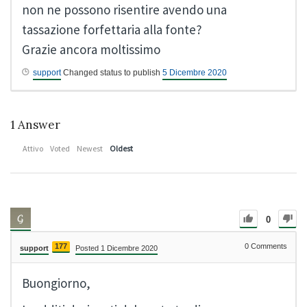
non ne possono risentire avendo una
tassazione forfettaria alla fonte?
Grazie ancora moltissimo
support
Changed status to publish
5 Dicembre 2020
1
Answer
Attivo
Voted
Newest
Oldest
0
177
0
Comments
support
Posted 1 Dicembre 2020
Buongiorno,