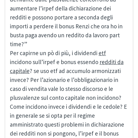
aumentare l’irpef della dichiarazione dei
redditi e possono portare a seconda degli
importi a perdere il bonus Renzi che ora ho in
busta paga avendo un reddito da lavoro part
time?”
Per capirne un pò di più, i dividendi
etf
incidono sull’irpef e bonus essendo
redditi da
capitale
? se uso etf ad accumulo armonizzati
invece? Per l’azionario e l’obbligazionario in
caso di vendita vale lo stesso discorso e le
plusvalenze sul conto capitale non incidono?
Come incidono invece i dividendi e le cedole? E
in generale se si opta per il regime
amministrato questi problemi in dichiarazione
dei redditi non si pongono, l’irpef e il bonus