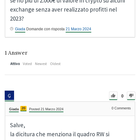
se ho più di 2.000€ di valore in crypto su alcuni
exchange senza aver realizzato profitti nel
2023?
Giada
Domande con risposta
21 Marzo 2024
1
Answer
Attivo
Voted
Newest
Oldest
0
20
0
Comments
Giada
Posted 21 Marzo 2024
Salve,
la dicitura che menziona il quadro RW si