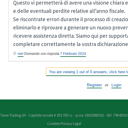
Questo vi permetterà di avere una visione chiara 
e delle eventuali perdite relative all’anno fiscale.
Se riscontrate errori durante il processo di creazio
eliminarlo e riprovare a generare un nuovo preven
ricevere assistenza diretta. Siamo qui per support
completare correttamente la vostra dichiarazione
mel
Domande con risposta
7 Febbraio 2024
You are viewing 1 out of 0 answers, click here t
Register
or
Login
Tasse Trading Srl - Capitale sociale € 353.750 i.v. - p.iva: 01810980332 - SDI: T9K4ZHO
Cookies
Privacy
Legal