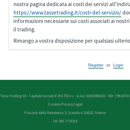
nostra pagina dedicata ai costi dei servizi all’indir
https://www.tassetrading.it/costi-del-servizio/
dov
informazioni necessarie sui costi associati ai nostri
il trading.
Rimango a vostra disposizione per qualsiasi ulteri
Register
or
Login
Tasse Trading Srl - Capitale sociale € 353.750 i.v. - p.iva: 01810980332 - SDI: T9K4ZHO
Cookies
Privacy
Legal
Piazzale della Resistenza 3, Scandicci 50018, Firenze
Tel: 055 7770219