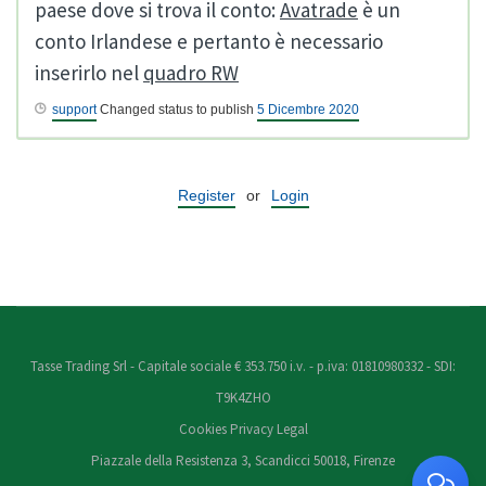
paese dove si trova il conto:
Avatrade
è un
conto Irlandese e pertanto è necessario
inserirlo nel
quadro RW
support
Changed status to publish
5 Dicembre 2020
Register
or
Login
Tasse Trading Srl - Capitale sociale € 353.750 i.v. - p.iva: 01810980332 - SDI:
T9K4ZHO
Cookies
Privacy
Legal
Piazzale della Resistenza 3, Scandicci 50018, Firenze