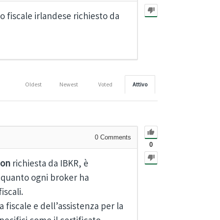
o fiscale irlandese richiesto da
Oldest
Newest
Voted
Attivo
0
Comments
0
ion
richiesta da IBKR, è
n quanto ogni broker ha
iscali.
fiscale e dell’assistenza per la