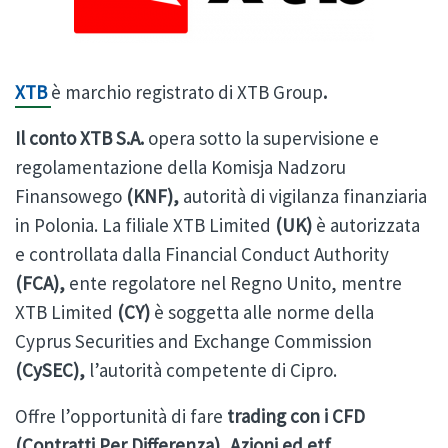
XTB
è marchio registrato di XTB Group
.
Il conto XTB S.A.
opera sotto la supervisione e
regolamentazione della Komisja Nadzoru
Finansowego
(KNF),
autorità di vigilanza finanziaria
in Polonia. La filiale XTB Limited
(UK)
è autorizzata
e controllata dalla Financial Conduct Authority
(FCA),
ente regolatore nel Regno Unito, mentre
XTB Limited
(CY)
è soggetta alle norme della
Cyprus Securities and Exchange Commission
(CySEC),
l’autorità competente di Cipro.
Offre l’opportunità di fare
trading con i CFD
(Contratti Per Differenza)
,
Azioni ed
etf
.