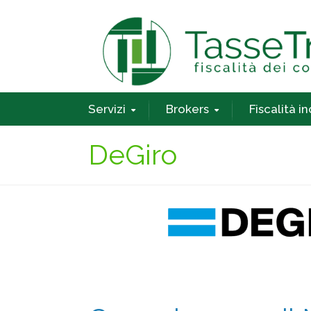
Servizi
Brokers
Fiscalità i
DeGiro