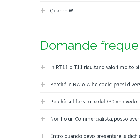
Quadro W
Domande frequen
In RT11 o T11 risultano valori molto più 
Perché in RW o W ho codici paesi diver
Perchè sul facsimile del 730 non vedo 
Non ho un Commercialista, posso averm
Entro quando devo presentare la dichia