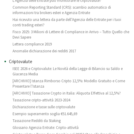
L’Agenzia delle Entrate può monitorare le criptovalute?
Common Reporting Standard (CRS): scambio automatico di
informazioni tra brokers esteri e Agenzia Entrate
Hai ricevuto una lettera da parte dell’Agenzia delle Entrate per i tuoi
conti trading esteri?
Fisco 2025: 3 Milioni di Lettere di Compliance in Arrivo – Tutto Quello che
Devi Sapere
Lettera compliance 2019
Anomalie dichiarazione dei redditi 2017
Criptovalute
ISEE 2026 e Criptovalute: Le Novità della Legge di Bilancio su Saldo e
Giacenza Media
[ARCHIVIO] Istanza Rimborso Cripto 12,5%: Modello Gratuito e Come
Presentare l’Istanza
[ARCHIVIO] Tassazione Crypto in Italia: Aliquota Effettiva al 12,5%?
Tassazione cripto-attività 2023-2024
Dichiarazione e tasse sulle criptovalute
Esempio superamento soglia €51.645,69
Tassazione Redditi da Staking
Glossario Agenzia Entrate: Cripto-attività