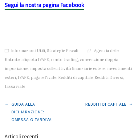
Segui la nostra pagina Facebook
Informazioni Utili
,
Strategie Fiscali
Agenzia delle
Entrate
,
aliquota IVAFE
,
conto trading
,
convenzione doppia
imposizione
,
imposta sulle attività finanziarie estere
,
investimenti
esteri
,
IVAFE
,
pagare l'ivafe
,
Redditi di capitale
,
Redditi Diversi
,
tassa ivafe
Post navigation
←
→
GUIDA ALLA
REDDITI DI CAPITALE
DICHIARAZIONE:
OMESSA O TARDIVA
Articoli recenti