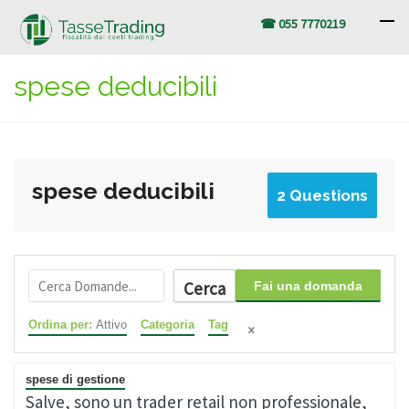
☎ 055 7770219
spese deducibili
spese deducibili
2 Questions
Cerca
Fai una domanda
Ordina per:
Attivo
Categoria
Tag
spese di gestione
Salve, sono un trader retail non professionale,