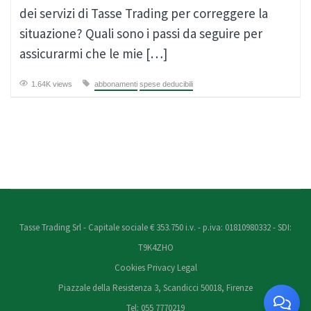
dei servizi di Tasse Trading per correggere la
situazione? Quali sono i passi da seguire per
assicurarmi che le mie […]
1.64K views
abbonamenti
spese deducibili
Tasse Trading Srl - Capitale sociale € 353.750 i.v. - p.iva: 01810980332 - SDI:
T9K4ZHO
Cookies
Privacy
Legal
Piazzale della Resistenza 3, Scandicci 50018, Firenze
Tel: 055 7770219