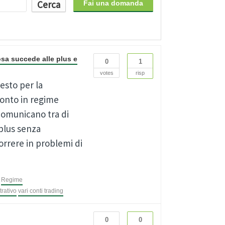
Cerca
Fai una domanda
sa succede alle plus e
0
1
votes
risp
esto per la
conto in regime
 comunicano tra di
plus senza
orrere in problemi di
Regime
rativo
vari conti trading
0
0