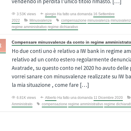
vendendo in perdita l’unico titolo rimasto. […]
3.53K views
giorgio
Ha fatto una domanda
16 Settembre
2022
Minusvalenze
compensazione
minusvalenza
minusvalenz
regime amministrativo
regime dichiarativo
Compensare minusvalenze da conto in regime amministrat
Ho due conti uno è relativo a IW bank in regime amm
relativo ad un conto estero regolarmente denuncia
Avatrade, su questo conto nel 2020 ho avuto delle
vorrei sanare con minusvalenze realizzate su IW ba
la mia situazione , come fare […]
6.81K views
Alberto
Ha fatto una domanda
11 Dicembre 2020
Amministrato
compensazione
regime amministrativo
regime dichiarat