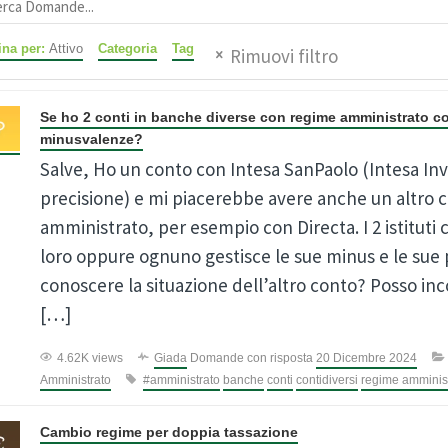
ina per:
Attivo
Categoria
Tag
Rimuovi filtro
Se ho 2 conti in banche diverse con regime amministrato co
minusvalenze?
Salve, Ho un conto con Intesa SanPaolo (Intesa Inv
precisione) e mi piacerebbe avere anche un altro 
amministrato, per esempio con Directa. I 2 istituti
loro oppure ognuno gestisce le sue minus e le sue 
conoscere la situazione dell’altro conto? Posso inc
[…]
4.62K views
Giada
Domande con risposta
20 Dicembre 2024
Amministrato
#amministrato
banche
conti
contidiversi
regime amminist
Cambio regime per doppia tassazione