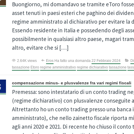
Buongiorno, mi domandavo se tramite eToro fosse p
asset tenuti in paesi esteri che paghino dei dividen
regime amministrato al dichiarativo per evitare la 
Essendo residente in Italia e possedendo degli ass
possibilmente in qualsiasi altro paese, magari tra
altro, evitare che si […]
2.64K views
Eros
Ha fatto una domanda
22 Febbraio 2024
Di
tassazione
Etoro
regime amministrativo
regime dichiarativo
tassazione
tas
compensazione minus- e plusvalenze fra vari regimi fiscali
Premessa: sono intestatario di un conto trading negl
(regime dichiarativo) con plusvalenze conseguite a
Altrettanto ho un conto trading presso una banca i
amministrato), che nello zainetto fiscale riporta m
agli anni 2020 e 2021. Di recente ho chiuso il conto 