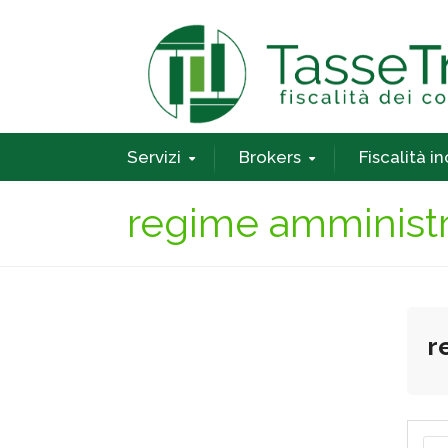
Servizi
Brokers
Fiscalità i
regime amministr
r