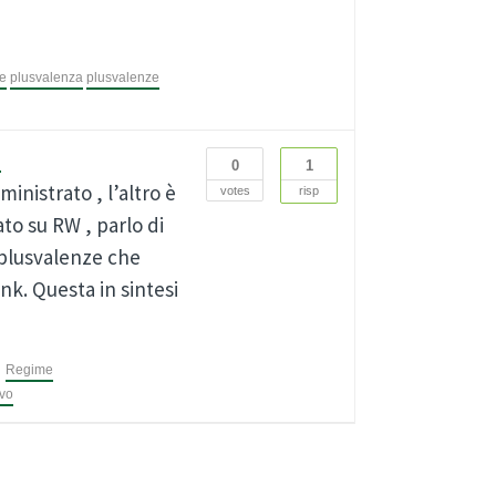
e
plusvalenza
plusvalenze
o
0
1
inistrato , l’altro è
votes
risp
to su RW , parlo di
 plusvalenze che
nk. Questa in sintesi
Regime
ivo