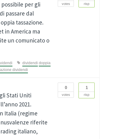
ossibile per gli
votes
risp
di passare dal
doppia tassazione.
et in America ma
mite un comunicato o
videndi
dividendi
doppia
sazione dividendi
0
1
i Stati Uniti
votes
risp
ll’anno 2021.
n Italia (regime
inusvalenze riferite
trading italiano,