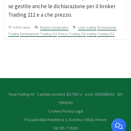
se gestite anche le dichiarazione per il broker
Trading 212 e a che prezzo.
4.81K views
Regime Dichiarativo
conto trading
Dichiarazione
Trading
Dichiarazione Trading 212
Prezzo Trading 212
trading
Trading 212
Tasse Trading Srl - Capitale sociale € 353.750 i.v. - p.iva: 01810980332 - SDI:
T9K4ZHO
Cookies
Privacy
Legal
Piazzale della Resistenza 3, Scandicci 50018, Firenze
Tel: 055 7770219