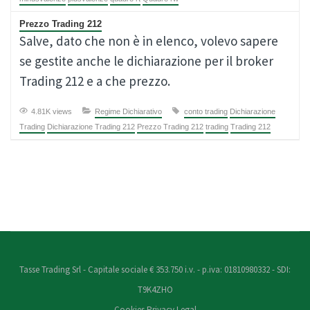
Prezzo Trading 212
Salve, dato che non è in elenco, volevo sapere
se gestite anche le dichiarazione per il broker
Trading 212 e a che prezzo.
4.81K views
Regime Dichiarativo
conto trading
Dichiarazione
Trading
Dichiarazione Trading 212
Prezzo Trading 212
trading
Trading 212
Tasse Trading Srl - Capitale sociale € 353.750 i.v. - p.iva: 01810980332 - SDI:
T9K4ZHO
Cookies
Privacy
Legal