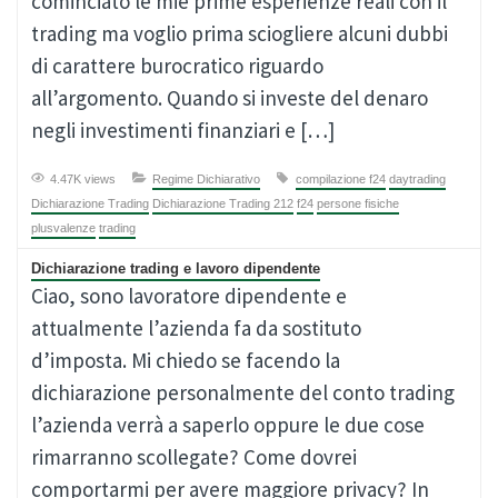
cominciato le mie prime esperienze reali con il
trading ma voglio prima sciogliere alcuni dubbi
di carattere burocratico riguardo
all’argomento. Quando si investe del denaro
negli investimenti finanziari e […]
4.47K views
Regime Dichiarativo
compilazione f24
daytrading
Dichiarazione Trading
Dichiarazione Trading 212
f24
persone fisiche
plusvalenze
trading
Dichiarazione trading e lavoro dipendente
Ciao, sono lavoratore dipendente e
attualmente l’azienda fa da sostituto
d’imposta. Mi chiedo se facendo la
dichiarazione personalmente del conto trading
l’azienda verrà a saperlo oppure le due cose
rimarranno scollegate? Come dovrei
comportarmi per avere maggiore privacy? In