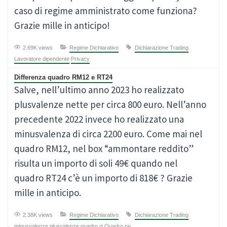
caso di regime amministrato come funziona?
Grazie mille in anticipo!
2.69K views
Regime Dichiarativo
Dichiarazione Trading
Lavoratore dipendente
Privacy
Differenza quadro RM12 e RT24
Salve, nell’ultimo anno 2023 ho realizzato
plusvalenze nette per circa 800 euro. Nell’anno
precedente 2022 invece ho realizzato una
minusvalenza di circa 2200 euro. Come mai nel
quadro RM12, nel box “ammontare reddito”
risulta un importo di soli 49€ quando nel
quadro RT24 c’è un importo di 818€ ? Grazie
mille in anticipo.
2.38K views
Regime Dichiarativo
Dichiarazione Trading
minusvalenze
plusvalenze
quadro rt
Quadro rw