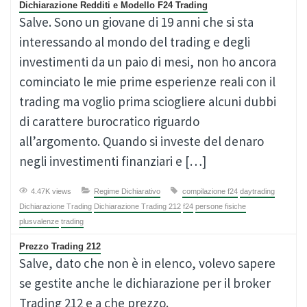
Dichiarazione Redditi e Modello F24 Trading
Salve. Sono un giovane di 19 anni che si sta
interessando al mondo del trading e degli
investimenti da un paio di mesi, non ho ancora
cominciato le mie prime esperienze reali con il
trading ma voglio prima sciogliere alcuni dubbi
di carattere burocratico riguardo
all’argomento. Quando si investe del denaro
negli investimenti finanziari e […]
4.47K views
Regime Dichiarativo
compilazione f24
daytrading
Dichiarazione Trading
Dichiarazione Trading 212
f24
persone fisiche
plusvalenze
trading
Prezzo Trading 212
Salve, dato che non è in elenco, volevo sapere
se gestite anche le dichiarazione per il broker
Trading 212 e a che prezzo.